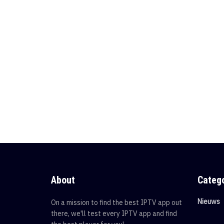
About
Categ
Nieuws
On a mission to find the best IPTV app out
there, we'll test every IPTV app and find